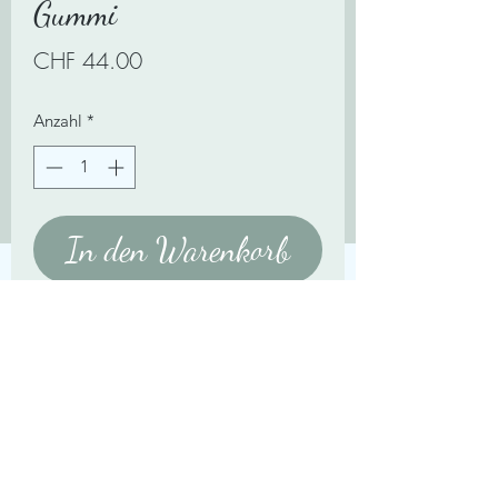
Gummi
Preis
CHF 44.00
Anzahl
*
In den Warenkorb
Für Handgelenkumfang von ca. 15-
17cm.
ca. 5mm Apathit fac. mit Silberteilen
und Anhänger Stern Sterling Silber 925
Zahlungsmittel:
Impressum