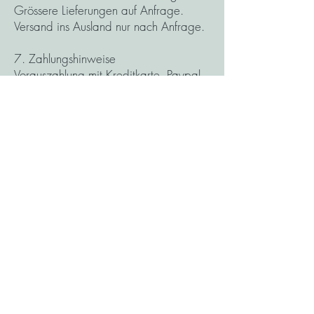
Grössere Lieferungen auf Anfrage.
Versand ins Ausland nur nach Anfrage.
7. Zahlungshinweise
Vorauszahlung mit Kreditkarte, Paypal
oder Bankzahlung auf unser Bankkonto.
8. Eigentumsvorbehalt
Bis zur vollständigen Begleichung aller
gegen den Besteller bestehenden
Ansprüche verbleibt die gelieferte
Ware im Eigentum von CreativeHome.
9. Haftung
Jegliche Haftungsansprüche des
Bestellers – gleich aus welchen
Rechtsgründen – sind ausgeschlossen.
CreativeHome haftet deshalb nicht für
Schäden, die nicht am