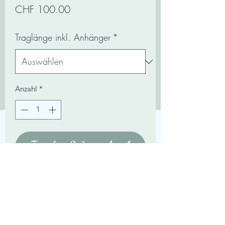
Preis
CHF 100.00
Traglänge inkl. Anhänger
*
Anzahl
*
In den Warenkorb
3mm Erbsen-Kette mit 17mm breitem
Herz und kleines Herz Sterling Silber
925.