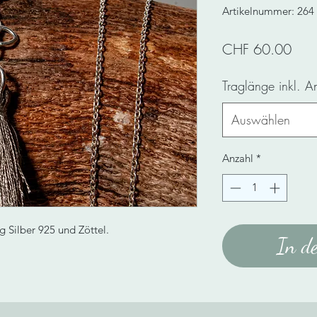
Artikelnummer: 264
Prei
CHF 60.00
Traglänge inkl. 
Auswählen
Anzahl
*
g Silber 925 und Zöttel.
In d