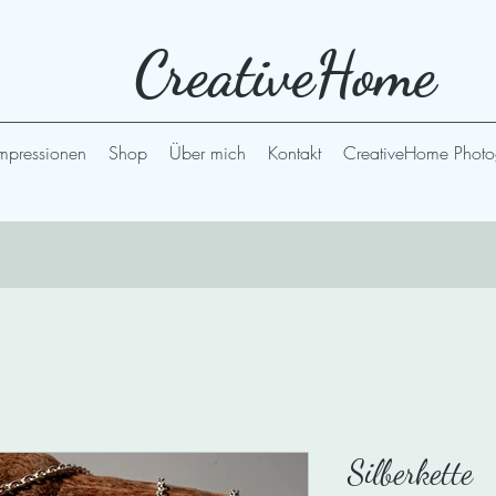
CreativeHome
mpressionen
Shop
Über mich
Kontakt
CreativeHome Photo
Silberkette