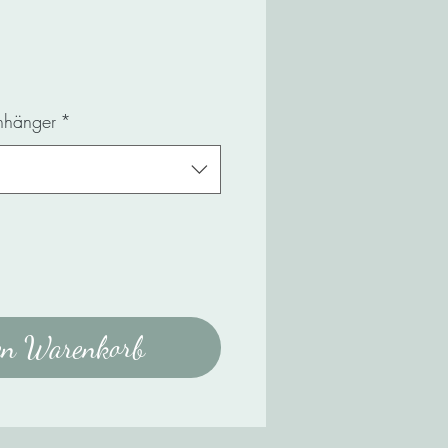
s
Anhänger
*
en Warenkorb