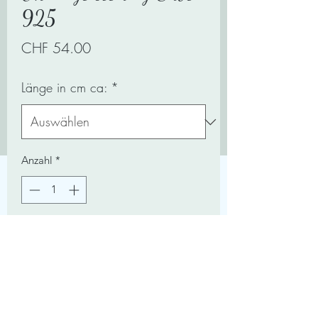
925
Preis
CHF 54.00
Länge in cm ca:
*
Anzahl
*
In den Warenkorb
Ohrhänger mit Feder Sterling Silber
925.