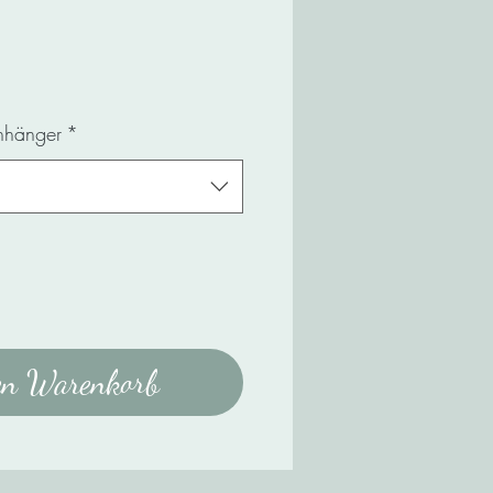
s
Anhänger
*
en Warenkorb