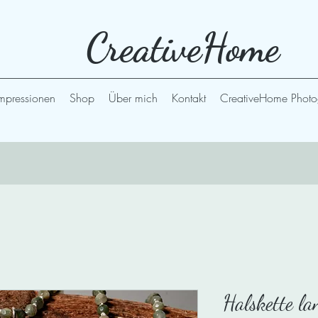
CreativeHome
mpressionen
Shop
Über mich
Kontakt
CreativeHome Photo
Halskette la