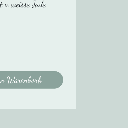
t u weisse Jade
s
en Warenkorb