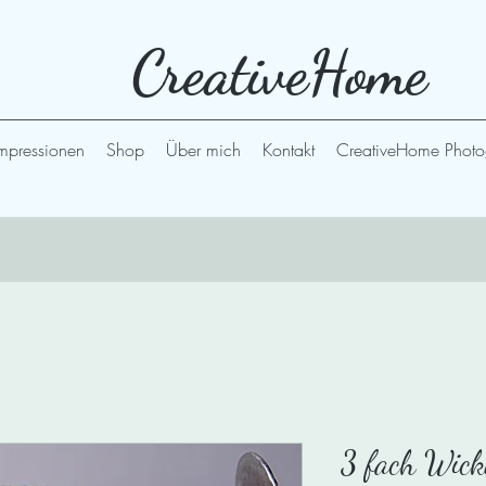
CreativeHome
mpressionen
Shop
Über mich
Kontakt
CreativeHome Photo
3 fach Wick