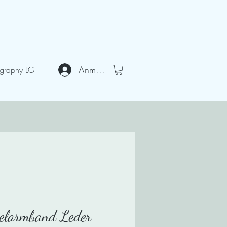
Anmelden
graphy LG
elarmband Leder