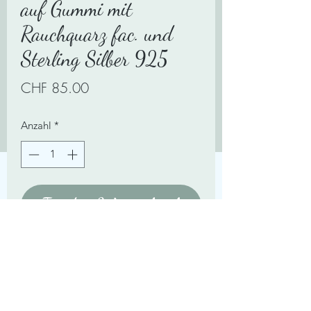
auf Gummi mit
Rauchquarz fac. und
Sterling Silber 925
Preis
CHF 85.00
Anzahl
*
In den Warenkorb
Für Handgelenkumfang von 15-17cm. 3
fach Wickelarmband auf Gummi mit
Perlmutt fac. und Sterling Silver 925