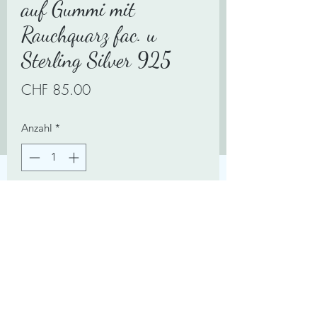
auf Gummi mit
Rauchquarz fac. u
Sterling Silver 925
Preis
CHF 85.00
Anzahl
*
In den Warenkorb
Für Handgelenkumfang von 15-17cm.
Zahlungsmittel:
Impressum